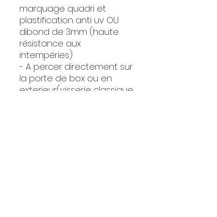
marquage quadri et
plastification anti uv OU
dibond de 3mm (haute
résistance aux
intempéries)
- A percer directement sur
la porte de box ou en
exterieur(visserie classique
à la perceuse fixations
non fournies)
- Envoi après réception du
règlement
Le client est directement
contacté par Pompinette
via l'email indiqué.
Tarif avec envoi inclus pour
la France (mondial relay)