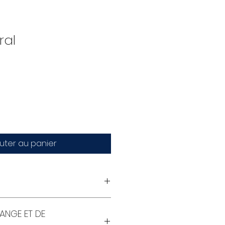
ral
x
omotionnel
uter au panier
ssion marges pleines comprises
HANGE ET DE